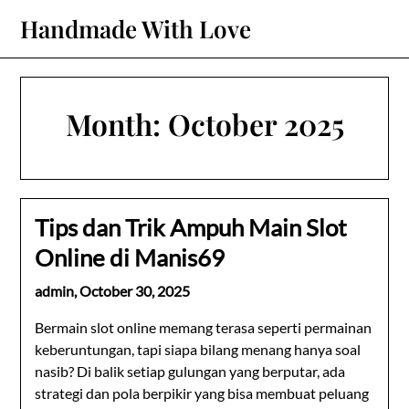
Skip
Handmade With Love
to
content
Month:
October 2025
Tips dan Trik Ampuh Main Slot
Online di Manis69
admin,
October 30, 2025
Bermain slot online memang terasa seperti permainan
keberuntungan, tapi siapa bilang menang hanya soal
nasib? Di balik setiap gulungan yang berputar, ada
strategi dan pola berpikir yang bisa membuat peluang