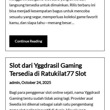
langsung tersedia untuk dimainkan. Rilis terbaru ini
bisa menjadi kesempatan bagus untuk mencoba
sesuatu yang segar, memperluas koleksi game favorit
kamu, dan siapa tahu—menang besar…
Continue Reading
Slot dari Yggdrasil Gaming
Tersedia di Ratukilat77 Slot
admin,
October 24, 2025
Bagi para penggemar slot online sejati, nama Yggdrasil
Gaming tentu sudah tidak asing lagi. Provider asal
Swedia ini dikenal sebagai salah satu pengembang
game slot paling inovatif di dunia. Visual yang