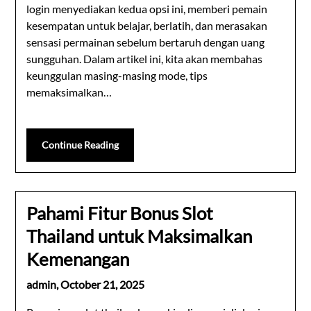
login menyediakan kedua opsi ini, memberi pemain
kesempatan untuk belajar, berlatih, dan merasakan
sensasi permainan sebelum bertaruh dengan uang
sungguhan. Dalam artikel ini, kita akan membahas
keunggulan masing-masing mode, tips
memaksimalkan…
Continue Reading
Pahami Fitur Bonus Slot
Thailand untuk Maksimalkan
Kemenangan
admin,
October 21, 2025