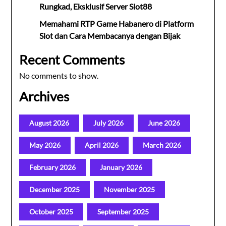
Rungkad, Eksklusif Server Slot88
Memahami RTP Game Habanero di Platform
Slot dan Cara Membacanya dengan Bijak
Recent Comments
No comments to show.
Archives
August 2026
July 2026
June 2026
May 2026
April 2026
March 2026
February 2026
January 2026
December 2025
November 2025
October 2025
September 2025