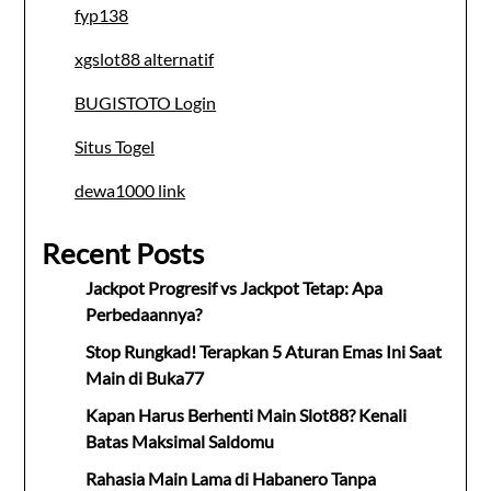
fyp138
xgslot88 alternatif
BUGISTOTO Login
Situs Togel
dewa1000 link
Recent Posts
Jackpot Progresif vs Jackpot Tetap: Apa
Perbedaannya?
Stop Rungkad! Terapkan 5 Aturan Emas Ini Saat
Main di Buka77
Kapan Harus Berhenti Main Slot88? Kenali
Batas Maksimal Saldomu
Rahasia Main Lama di Habanero Tanpa