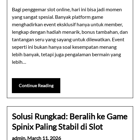
Bagi penggemar slot online, hari ini bisa jadi momen
yang sangat spesial. Banyak platform game
menghadirkan event eksklusif hanya untuk member,
lengkap dengan hadiah menarik, bonus tambahan, dan
tantangan seru yang sayang untuk dilewatkan. Event
seperti ini bukan hanya soal kesempatan menang
lebih banyak, tetapi juga pengalaman bermain yang
lebih…
Continue Reading
Solusi Rungkad: Beralih ke Game
Spinix Paling Stabil di Slot
admin,
March 11, 2026