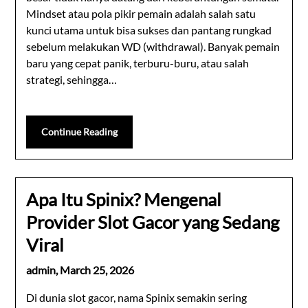
Mindset atau pola pikir pemain adalah salah satu
kunci utama untuk bisa sukses dan pantang rungkad
sebelum melakukan WD (withdrawal). Banyak pemain
baru yang cepat panik, terburu-buru, atau salah
strategi, sehingga…
Continue Reading
Apa Itu Spinix? Mengenal
Provider Slot Gacor yang Sedang
Viral
admin,
March 25, 2026
Di dunia slot gacor, nama Spinix semakin sering