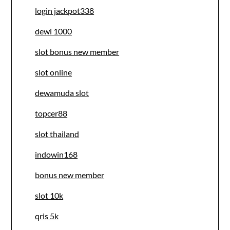
login jackpot338
dewi 1000
slot bonus new member
slot online
dewamuda slot
topcer88
slot thailand
indowin168
bonus new member
slot 10k
qris 5k