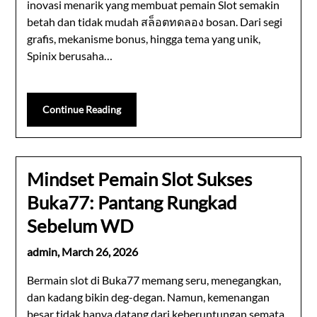
inovasi menarik yang membuat pemain Slot semakin
betah dan tidak mudah สล็อตทดลอง bosan. Dari segi
grafis, mekanisme bonus, hingga tema yang unik,
Spinix berusaha…
Continue Reading
Mindset Pemain Slot Sukses
Buka77: Pantang Rungkad
Sebelum WD
admin,
March 26, 2026
Bermain slot di Buka77 memang seru, menegangkan,
dan kadang bikin deg-degan. Namun, kemenangan
besar tidak hanya datang dari keberuntungan semata.