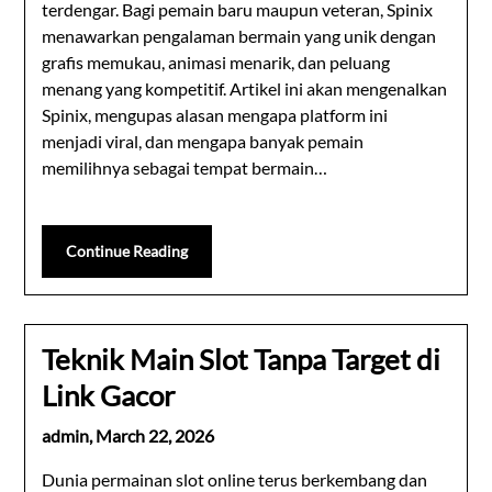
terdengar. Bagi pemain baru maupun veteran, Spinix
menawarkan pengalaman bermain yang unik dengan
grafis memukau, animasi menarik, dan peluang
menang yang kompetitif. Artikel ini akan mengenalkan
Spinix, mengupas alasan mengapa platform ini
menjadi viral, dan mengapa banyak pemain
memilihnya sebagai tempat bermain…
Continue Reading
Teknik Main Slot Tanpa Target di
Link Gacor
admin,
March 22, 2026
Dunia permainan slot online terus berkembang dan