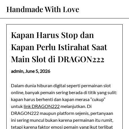
Skip
Handmade With Love
to
content
Kapan Harus Stop dan
Kapan Perlu Istirahat Saat
Main Slot di DRAGON222
admin,
June 5, 2026
Dalam dunia hiburan digital seperti permainan slot
online, banyak pemain sering berada di titik yang sulit:
kapan harus berhenti dan kapan merasa “cukup”
untuk
link DRAGON222
melanjutkan. Di
DRAGON222 maupun platform sejenis, pertanyaan
ini sering muncul bukan karena permainan itu rumit,
tetapi karena faktor emosi pemain yang ikut terlibat