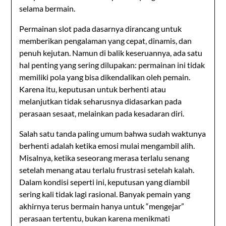
selama bermain.
Permainan slot pada dasarnya dirancang untuk
memberikan pengalaman yang cepat, dinamis, dan
penuh kejutan. Namun di balik keseruannya, ada satu
hal penting yang sering dilupakan: permainan ini tidak
memiliki pola yang bisa dikendalikan oleh pemain.
Karena itu, keputusan untuk berhenti atau
melanjutkan tidak seharusnya didasarkan pada
perasaan sesaat, melainkan pada kesadaran diri.
Salah satu tanda paling umum bahwa sudah waktunya
berhenti adalah ketika emosi mulai mengambil alih.
Misalnya, ketika seseorang merasa terlalu senang
setelah menang atau terlalu frustrasi setelah kalah.
Dalam kondisi seperti ini, keputusan yang diambil
sering kali tidak lagi rasional. Banyak pemain yang
akhirnya terus bermain hanya untuk “mengejar”
perasaan tertentu, bukan karena menikmati