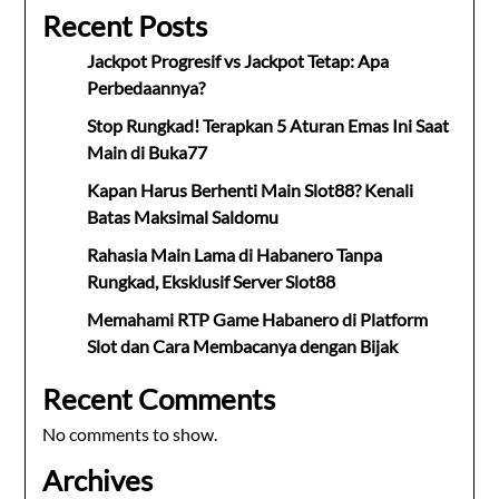
Recent Posts
Jackpot Progresif vs Jackpot Tetap: Apa
Perbedaannya?
Stop Rungkad! Terapkan 5 Aturan Emas Ini Saat
Main di Buka77
Kapan Harus Berhenti Main Slot88? Kenali
Batas Maksimal Saldomu
Rahasia Main Lama di Habanero Tanpa
Rungkad, Eksklusif Server Slot88
Memahami RTP Game Habanero di Platform
Slot dan Cara Membacanya dengan Bijak
Recent Comments
No comments to show.
Archives