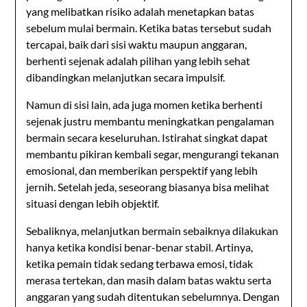
yang melibatkan risiko adalah menetapkan batas
sebelum mulai bermain. Ketika batas tersebut sudah
tercapai, baik dari sisi waktu maupun anggaran,
berhenti sejenak adalah pilihan yang lebih sehat
dibandingkan melanjutkan secara impulsif.
Namun di sisi lain, ada juga momen ketika berhenti
sejenak justru membantu meningkatkan pengalaman
bermain secara keseluruhan. Istirahat singkat dapat
membantu pikiran kembali segar, mengurangi tekanan
emosional, dan memberikan perspektif yang lebih
jernih. Setelah jeda, seseorang biasanya bisa melihat
situasi dengan lebih objektif.
Sebaliknya, melanjutkan bermain sebaiknya dilakukan
hanya ketika kondisi benar-benar stabil. Artinya,
ketika pemain tidak sedang terbawa emosi, tidak
merasa tertekan, dan masih dalam batas waktu serta
anggaran yang sudah ditentukan sebelumnya. Dengan