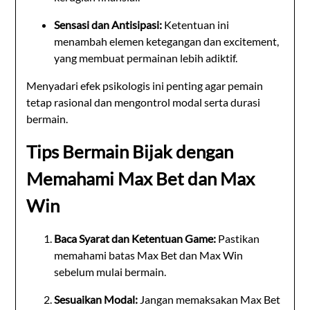
Sensasi dan Antisipasi:
Ketentuan ini
menambah elemen ketegangan dan excitement,
yang membuat permainan lebih adiktif.
Menyadari efek psikologis ini penting agar pemain
tetap rasional dan mengontrol modal serta durasi
bermain.
Tips Bermain Bijak dengan
Memahami Max Bet dan Max
Win
Baca Syarat dan Ketentuan Game:
Pastikan
memahami batas Max Bet dan Max Win
sebelum mulai bermain.
Sesuaikan Modal:
Jangan memaksakan Max Bet