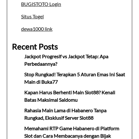
BUGISTOTO Login
Situs Togel
dewa1000 link
Recent Posts
Jackpot Progresif vs Jackpot Tetap: Apa
Perbedaannya?
Stop Rungkad! Terapkan 5 Aturan Emas Ini Saat
Main di Buka77
Kapan Harus Berhenti Main Slot88? Kenali
Batas Maksimal Saldomu
Rahasia Main Lama di Habanero Tanpa
Rungkad, Eksklusif Server Slot88
Memahami RTP Game Habanero di Platform
Slot dan Cara Membacanya dengan Bijak