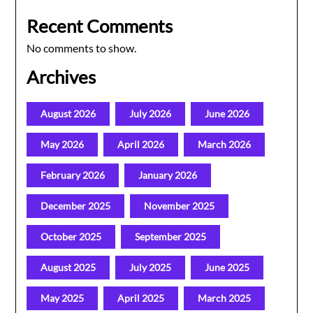
Recent Comments
No comments to show.
Archives
August 2026
July 2026
June 2026
May 2026
April 2026
March 2026
February 2026
January 2026
December 2025
November 2025
October 2025
September 2025
August 2025
July 2025
June 2025
May 2025
April 2025
March 2025