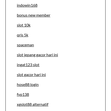
indowin168
bonus new member
slot 10k
qris 5k
spaceman
slot jepang gacor hari ini
ingat123 slot
slot gacor hari ini
hose88 login
fyp138
xgslot88 alternatif