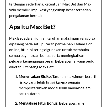
terdengar sederhana, ketentuan Max Bet dan Max
Win memiliki implikasi yang cukup besar terhadap
pengalaman bermain.
Apa Itu Max Bet?
Max Bet adalah jumlah taruhan maksimum yang bisa
dipasang pada satu putaran permainan. Dalam slot
online, fitur ini sering digunakan untuk membuka
semua payline dan bonus, serta meningkatkan
peluang kemenangan besar. Beberapa hal yang perlu
diketahui tentang Max Bet:
Menentukan Risiko:
Taruhan maksimum berarti
risiko yang lebih tinggi karena pemain
mempertaruhkan modal lebih banyak dalam
satu putaran.
Mengakses Fitur Bonus:
Beberapa game