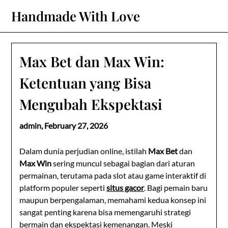
Skip
Handmade With Love
to
content
Max Bet dan Max Win:
Ketentuan yang Bisa
Mengubah Ekspektasi
admin,
February 27, 2026
Dalam dunia perjudian online, istilah
Max Bet
dan
Max Win
sering muncul sebagai bagian dari aturan
permainan, terutama pada slot atau game interaktif di
platform populer seperti
situs gacor
. Bagi pemain baru
maupun berpengalaman, memahami kedua konsep ini
sangat penting karena bisa memengaruhi strategi
bermain dan ekspektasi kemenangan. Meski